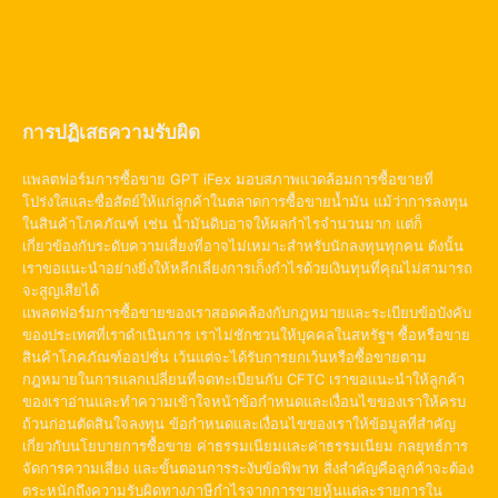
การปฏิเสธความรับผิด
แพลตฟอร์มการซื้อขาย GPT iFex มอบสภาพแวดล้อมการซื้อขายที่
โปร่งใสและซื่อสัตย์ให้แก่ลูกค้าในตลาดการซื้อขายน้ำมัน แม้ว่าการลงทุน
ในสินค้าโภคภัณฑ์ เช่น น้ำมันดิบอาจให้ผลกำไรจำนวนมาก แต่ก็
เกี่ยวข้องกับระดับความเสี่ยงที่อาจไม่เหมาะสำหรับนักลงทุนทุกคน ดังนั้น
เราขอแนะนำอย่างยิ่งให้หลีกเลี่ยงการเก็งกำไรด้วยเงินทุนที่คุณไม่สามารถ
จะสูญเสียได้
แพลตฟอร์มการซื้อขายของเราสอดคล้องกับกฎหมายและระเบียบข้อบังคับ
ของประเทศที่เราดำเนินการ เราไม่ชักชวนให้บุคคลในสหรัฐฯ ซื้อหรือขาย
สินค้าโภคภัณฑ์ออปชั่น เว้นแต่จะได้รับการยกเว้นหรือซื้อขายตาม
กฎหมายในการแลกเปลี่ยนที่จดทะเบียนกับ CFTC เราขอแนะนำให้ลูกค้า
ของเราอ่านและทำความเข้าใจหน้าข้อกำหนดและเงื่อนไขของเราให้ครบ
ถ้วนก่อนตัดสินใจลงทุน ข้อกำหนดและเงื่อนไขของเราให้ข้อมูลที่สำคัญ
เกี่ยวกับนโยบายการซื้อขาย ค่าธรรมเนียมและค่าธรรมเนียม กลยุทธ์การ
จัดการความเสี่ยง และขั้นตอนการระงับข้อพิพาท สิ่งสำคัญคือลูกค้าจะต้อง
ตระหนักถึงความรับผิดทางภาษีกำไรจากการขายหุ้นแต่ละรายการใน