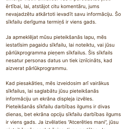
ērtībai, lai, atstājot citu komentāru, jums
nevajadzētu atkārtoti ievadīt savu informāciju. Šo
sīkfailu derīguma termiņš ir viens gads.
Ja apmeklējat mūsu pieteikšanās lapu, mēs
iestatīsim pagaidu sīkfailu, lai noteiktu, vai jūsu
pārlūkprogramma pieņem sīkfailus. Šis sīkfails
nesatur personas datus un tiek iznīcināts, kad
aizverat pārlūkprogrammu.
Kad piesakāties, mēs izveidosim arī vairākus
sīkfailus, lai saglabātu jūsu pieteikšanās
informāciju un ekrāna displeja izvēles.
Pieteikšanās sīkfailu darbības ilgums ir divas
dienas, bet ekrāna opciju sīkfailu darbības ilgums
ir viens gads. Ja izvēlaties “Atcerēties mani”, jūsu