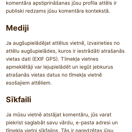
komentāra apstiprināšanas jūsu profila attēls ir
publiski redzams jūsu komentāra kontekstā.
Mediji
Ja augšupielādējat attēlus vietnē, izvairieties no
attēlu augšupielādes, kuros ir iestrādāti atrašanās
vietas dati (EXIF GPS). Tīmekļa vietnes
apmeklētāji var lejupielādēt un iegūt jebkurus
atrašanās vietas datus no tīmekļa vietnē
esošajiem attēliem.
Sīkfaili
Ja mūsu vietnē atstājat komentāru, jūs varat
piekrist saglabāt savu vārdu, e-pasta adresi un
tīmekļa vietni sīkfailos. Tās ir paredzētas jūsu