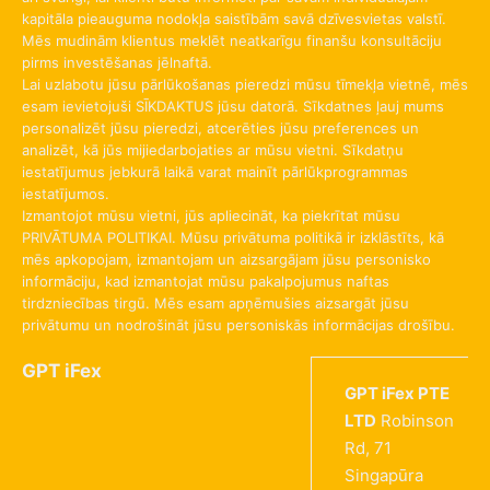
kapitāla pieauguma nodokļa saistībām savā dzīvesvietas valstī.
Mēs mudinām klientus meklēt neatkarīgu finanšu konsultāciju
pirms investēšanas jēlnaftā.
Lai uzlabotu jūsu pārlūkošanas pieredzi mūsu tīmekļa vietnē, mēs
esam ievietojuši SĪKDAKTUS jūsu datorā. Sīkdatnes ļauj mums
personalizēt jūsu pieredzi, atcerēties jūsu preferences un
analizēt, kā jūs mijiedarbojaties ar mūsu vietni. Sīkdatņu
iestatījumus jebkurā laikā varat mainīt pārlūkprogrammas
iestatījumos.
Izmantojot mūsu vietni, jūs apliecināt, ka piekrītat mūsu
PRIVĀTUMA POLITIKAI. Mūsu privātuma politikā ir izklāstīts, kā
mēs apkopojam, izmantojam un aizsargājam jūsu personisko
informāciju, kad izmantojat mūsu pakalpojumus naftas
tirdzniecības tirgū. Mēs esam apņēmušies aizsargāt jūsu
privātumu un nodrošināt jūsu personiskās informācijas drošību.
GPT iFex
GPT iFex PTE
LTD
Robinson
Rd, 71
Singapūra