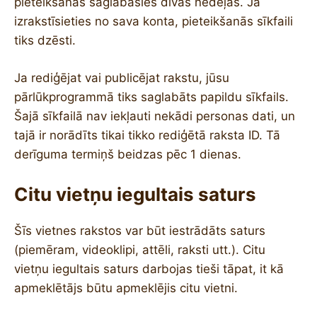
pieteikšanās saglabāsies divas nedēļas. Ja
izrakstīsieties no sava konta, pieteikšanās sīkfaili
tiks dzēsti.
Ja rediģējat vai publicējat rakstu, jūsu
pārlūkprogrammā tiks saglabāts papildu sīkfails.
Šajā sīkfailā nav iekļauti nekādi personas dati, un
tajā ir norādīts tikai tikko rediģētā raksta ID. Tā
derīguma termiņš beidzas pēc 1 dienas.
Citu vietņu iegultais saturs
Šīs vietnes rakstos var būt iestrādāts saturs
(piemēram, videoklipi, attēli, raksti utt.). Citu
vietņu iegultais saturs darbojas tieši tāpat, it kā
apmeklētājs būtu apmeklējis citu vietni.