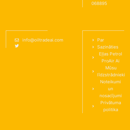
068895
info@oiltradeai.com
Par
Sazināties
Eļļas Petrol
ProAir Ai
Mūsu
līdzstrādnieki
Noteikumi
un
nosacījumi
Privātuma
politika