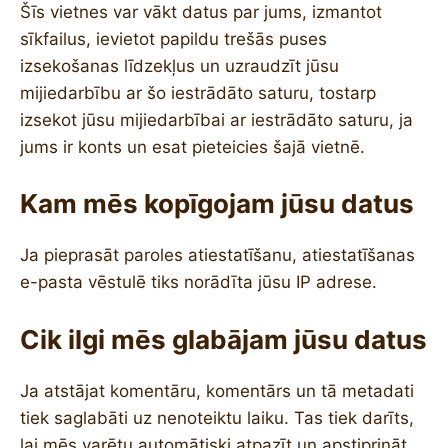
Šīs vietnes var vākt datus par jums, izmantot
sīkfailus, ievietot papildu trešās puses
izsekošanas līdzekļus un uzraudzīt jūsu
mijiedarbību ar šo iestrādāto saturu, tostarp
izsekot jūsu mijiedarbībai ar iestrādāto saturu, ja
jums ir konts un esat pieteicies šajā vietnē.
Kam mēs kopīgojam jūsu datus
Ja pieprasāt paroles atiestatīšanu, atiestatīšanas
e-pasta vēstulē tiks norādīta jūsu IP adrese.
Cik ilgi mēs glabājam jūsu datus
Ja atstājat komentāru, komentārs un tā metadati
tiek saglabāti uz nenoteiktu laiku. Tas tiek darīts,
lai mēs varētu automātiski atpazīt un apstiprināt