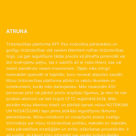
ATRUNA
Tirdzniecības platforma GPT iFex nodrošina pārskatāmu un
godīgu tirdzniecības vidi saviem klientiem naftas tirdzniecības
tirgū. Lai gan ieguldījumi tādās precēs kā jēlnafta potenciāli var
dot ievērojamu peļņu, tas ir saistīts arī ar riska līmeni, kas var
nebūt piemērots visiem investoriem. Tāpēc mēs stingri
neiesakām spekulēt ar kapitālu, kuru nevarat atļauties zaudēt.
Mūsu tirdzniecības platforma atbilst to valstu likumiem un
noteikumiem, kurās mēs darbojamies. Mēs neaicinām ASV
personas pirkt vai pārdot preču iespējas līgumus, ja vien tie nav
juridiski atbrīvoti vai tiek tirgoti CFTC reģistrētā biržā. Mēs
aicinām mūsu klientus izlasīt un pilnībā izprast mūsu NOTEIKUMI
UN NOSACĪJUMU lapu pirms jebkādu ieguldījumu lēmumu
pieņemšanas. Mūsu noteikumi un nosacījumi sniedz svarīgu
informāciju par mūsu tirdzniecības politiku, maksām un maksām,
riska pārvaldības stratēģijām un strīdu izšķiršanas procedūrām. Ir
arī svarīgi, lai klienti būtu informēti par savām individuālajām