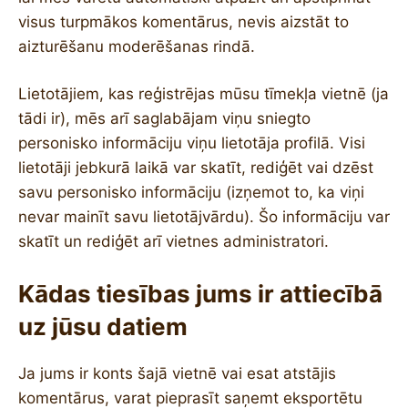
visus turpmākos komentārus, nevis aizstāt to
aizturēšanu moderēšanas rindā.
Lietotājiem, kas reģistrējas mūsu tīmekļa vietnē (ja
tādi ir), mēs arī saglabājam viņu sniegto
personisko informāciju viņu lietotāja profilā. Visi
lietotāji jebkurā laikā var skatīt, rediģēt vai dzēst
savu personisko informāciju (izņemot to, ka viņi
nevar mainīt savu lietotājvārdu). Šo informāciju var
skatīt un rediģēt arī vietnes administratori.
Kādas tiesības jums ir attiecībā
uz jūsu datiem
Ja jums ir konts šajā vietnē vai esat atstājis
komentārus, varat pieprasīt saņemt eksportētu