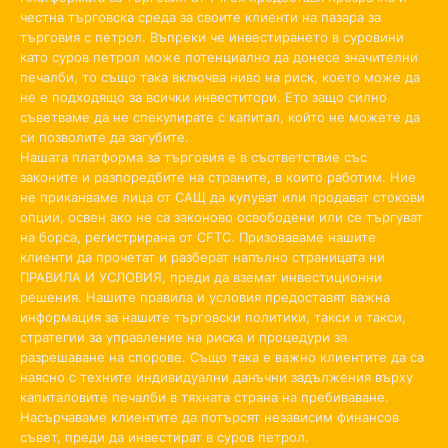
честна търговска среда за своите клиенти на пазара за
търговия с петрол. Въпреки че инвестирането в суровини
като суров петрол може потенциално да донесе значителни
печалби, то също така включва ниво на риск, което може да
не е подходящо за всички инвеститори. Ето защо силно
съветваме да не спекулирате с капитал, който не можете да
си позволите да загубите.
Нашата платформа за търговия е в съответствие със
законите и разпоредбите на страните, в които работим. Ние
не приканваме лица от САЩ да купуват или продават стокови
опции, освен ако не са законово освободени или се търгуват
на борса, регистрирана от CFTC. Призоваваме нашите
клиенти да прочетат и разберат напълно страницата ни
ПРАВИЛА И УСЛОВИЯ, преди да вземат инвестиционни
решения. Нашите правила и условия предоставят важна
информация за нашите търговски политики, такси и такси,
стратегии за управление на риска и процедури за
разрешаване на спорове. Също така е важно клиентите да са
наясно с техните индивидуални данъчни задължения върху
капиталовите печалби в тяхната страна на пребиваване.
Насърчаваме клиентите да потърсят независим финансов
съвет, преди да инвестират в суров петрол.