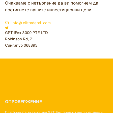
Очакваме с нетърпение да ви помогнем да
постигнете вашите инвестиционни цели.
info@ oiltraderai .com
GPT iFex 3000 PTE LTD
Robinson Rd, 71
Сингапур 068895
ОПРОВЕРЖЕНИЕ
Платформата за търговия GPT iFex предоставя прозрачна и