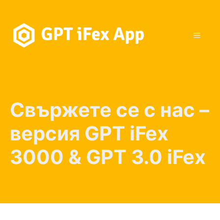
Към
съдържанието
МЕН
Свържете се с нас –
версия GPT iFex
3000 & GPT 3.0 iFex